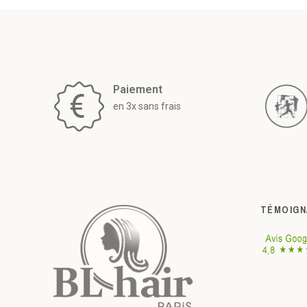
Paiement
en 3x sans frais
TÉMOIGN