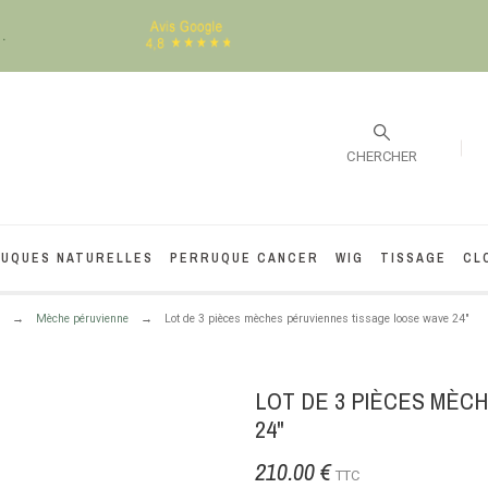
.
CHERCHER
UQUES NATURELLES
PERRUQUE CANCER
WIG
TISSAGE
CL
Mèche péruvienne
Lot de 3 pièces mèches péruviennes tissage loose wave 24"
LOT DE 3 PIÈCES MÈC
24"
210.00 €
TTC