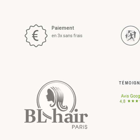
Paiement
en 3x sans frais
TÉMOIGN