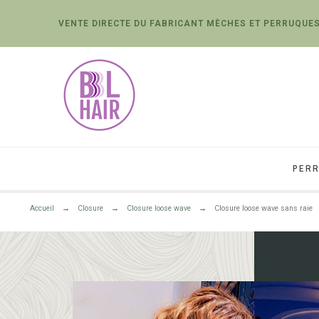
VENTE DIRECTE DU FABRICANT MÈCHES ET PERRUQUES
PERR
Accueil
Closure
Closure loose wave
Closure loose wave sans raie