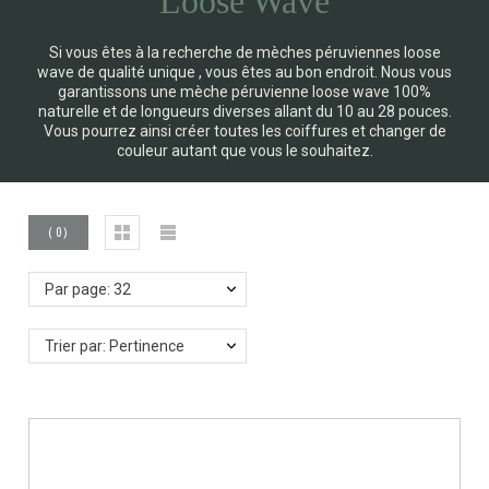
Loose Wave
Si vous êtes à la recherche de mèches péruviennes loose
wave de qualité unique , vous êtes au bon endroit. Nous vous
garantissons une mèche péruvienne loose wave 100%
naturelle et de longueurs diverses allant du 10 au 28 pouces.
Vous pourrez ainsi créer toutes les coiffures et changer de
couleur autant que vous le souhaitez.
(
0
)
Par page: 32
Trier par: Pertinence