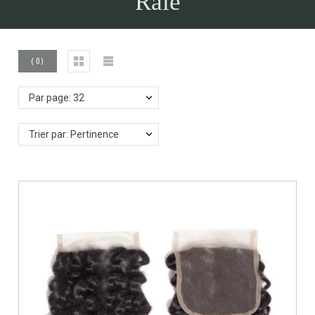
Raie
(
0
)
Par page: 32
Trier par: Pertinence