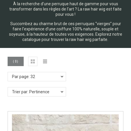
À la recherche d’une perruque haut de gamme pour vous
transformer dans les règles de l’art ? La raw hair wig est faite
pour vous !
Succombez au charme brut de ces perruques “vierges” pour
faire l’expérience d’une coiffure 100% naturelle, souple et
soyeuse, à la hauteur de toutes vos exigences. Explorez notre
catalogue pour trouver la raw hair wig parfaite.
(
0
)
Par page: 32
Trier par: Pertinence