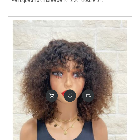
Perruque afro ombrée de 10" à 26" closure 5*5