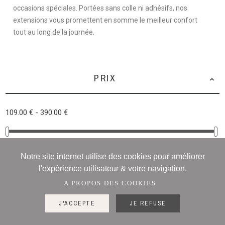
occasions spéciales. Portées sans colle ni adhésifs, nos
extensions vous promettent en somme le meilleur confort
tout au long de la journée.
PRIX
109.00 € - 390.00 €
SÉLECTIONNER LONGUEUR MÈCHES
Notre site internet utilise des cookies pour améliorer
l'expérience utilisateur & votre navigation.
A PROPOS DES COOKIES
10 pouces (25cm)
J'ACCEPTE
JE REFUSE
12 pouces (30cm)